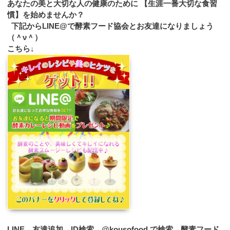
あなたの美と大切な人の健康のために 【生涯一番大切な食習
慣】を始めませんか？
下記からLINE@で酵素フード協会とお友達になりましょう
（＾ν＾）
こちら↓
LINE→友達追加→ID検索→@kousofood で検索→酵素フード