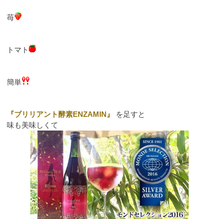
苺
トマト
簡単
『ブリリアント酵素ENZAMIN』
を足すと
味も美味しくて