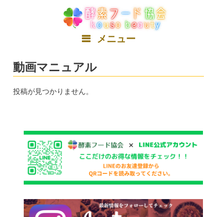
コ
ン
テ
ン
メニュー
ツ
へ
動画マニュアル
ス
キ
ッ
投稿が見つかりません。
プ