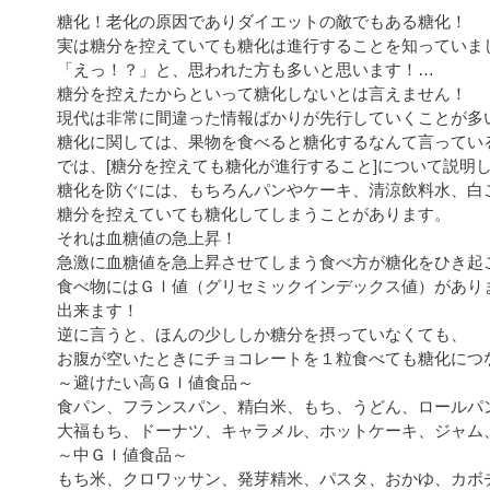
糖化！老化の原因でありダイエットの敵でもある糖化！
実は糖分を控えていても糖化は進行することを知っていま
「えっ！？」と、思われた方も多いと思います！…
糖分を控えたからといって糖化しないとは言えません！
現代は非常に間違った情報ばかりが先行していくことが多
糖化に関しては、果物を食べると糖化するなんて言ってい
では、[糖分を控えても糖化が進行すること]について説明
糖化を防ぐには、もちろんパンやケーキ、清涼飲料水、白
糖分を控えていても糖化してしまうことがあります。
それは血糖値の急上昇！
急激に血糖値を急上昇させてしまう食べ方が糖化をひき起
食べ物にはＧＩ値（グリセミックインデックス値）があり
出来ます！
逆に言うと、ほんの少ししか糖分を摂っていなくても、
お腹が空いたときにチョコレートを１粒食べても糖化につ
～避けたい高ＧＩ値食品～
食パン、フランスパン、精白米、もち、うどん、ロールパ
大福もち、ドーナツ、キャラメル、ホットケーキ、ジャム
～中ＧＩ値食品～
もち米、クロワッサン、発芽精米、パスタ、おかゆ、カボ