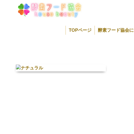
コ
ン
テ
ン
ツ
TOPページ
酵素フード協会に
へ
ス
キ
ッ
プ