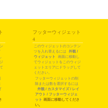
ト
フッターウィジェット
4
ン
このウィジェットのコンテン
/
ツを入れ替えるには
外観 /
し
ウィジェット
画面に移動し
ジ
てウィジェットをこのウィジ
て
ェットエリアにドラッグして
ください。
削
フッターウィジェットの削
は
除または数を選択するには
イ
外観 / カスタマイズ / レイ
アウト / フッターウィジェ
さ
ット
画面に移動してくださ
い。