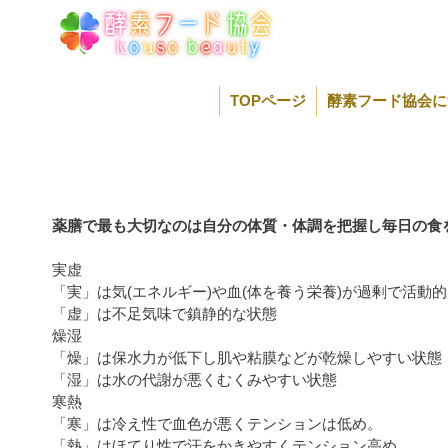
コ
ン
テ
ン
ツ
TOPページ
酵素フード協会に
へ
ス
キ
ッ
プ
薬膳で最も大切なのは自分の体質・体調を把握し毎日の食
実虚
「実」は気(エネルギー)や血(体を養う栄養)が過剰で活動
「虚」は不足気味で鎮静的な状態
燥湿
「燥」は保水力が低下し肌や粘膜などが乾燥しやすい状態
「湿」は水の代謝が悪くむくみやすい状態
寒熱
「寒」は冷え性で血色が悪くテンションは低め。
「熱」はほてり性で汗をかきやすくテンション高め