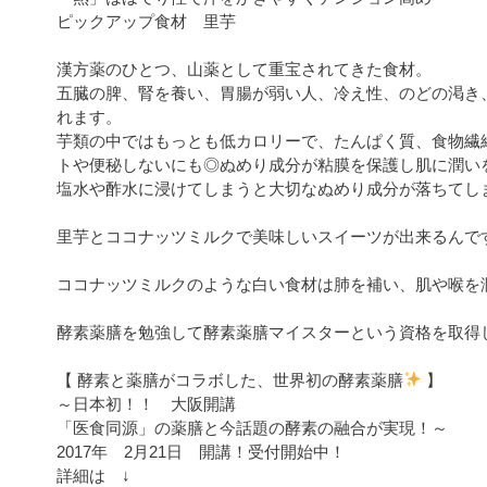
ピックアップ食材 里芋
漢方薬のひとつ、山薬として重宝されてきた食材。
五臓の脾、腎を養い、胃腸が弱い人、冷え性、のどの渇き
れます。
芋類の中ではもっとも低カロリーで、たんぱく質、食物繊
トや便秘しないにも◎ぬめり成分が粘膜を保護し肌に潤い
塩水や酢水に浸けてしまうと大切なぬめり成分が落ちてし
里芋とココナッツミルクで美味しいスイーツが出来るんで
ココナッツミルクのような白い食材は肺を補い、肌や喉を
酵素薬膳を勉強して酵素薬膳マイスターという資格を取得
【 酵素と薬膳がコラボした、世界初の酵素薬膳
】
～日本初！！ 大阪開講
「医食同源」の薬膳と今話題の酵素の融合が実現！～
2017年 2月21日 開講！受付開始中！
詳細は ↓