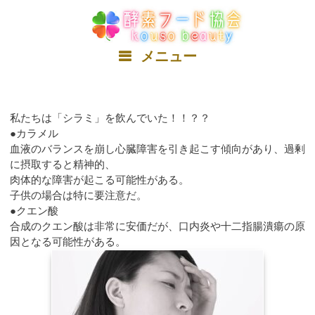
コ
ン
テ
ン
メニュー
ツ
へ
ス
キ
私たちは「シラミ」を飲んでいた！！？？
ッ
●カラメル
プ
血液のバランスを崩し心臓障害を引き起こす傾向があり、過剰
に摂取すると精神的、
肉体的な障害が起こる可能性がある。
子供の場合は特に要注意だ。
●クエン酸
合成のクエン酸は非常に安価だが、口内炎や十二指腸潰瘍の原
因となる可能性がある。