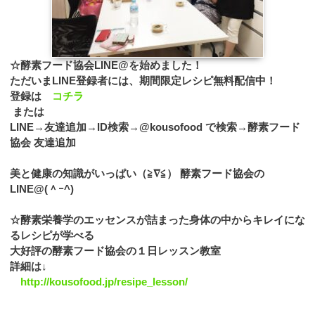
☆酵素フード協会
LINE@
を始めました！
ただいま
LINE
登録者には、期間限定レシピ無料配信中！
登録は
コチラ
または
LINE→友達追加→ID検索→@kousofood で検索→酵素フード
協会 友達追加
美と健康の知識がいっぱい（≧∇≦） 酵素フード協会の
LINE@(＾ｰ^)
☆酵素栄養学のエッセンスが詰まった身体の中からキレイにな
るレシピが学べる
大好評の酵素フード協会の１日レッスン教室
詳細は↓
http://kousofood.jp/resipe_lesson/