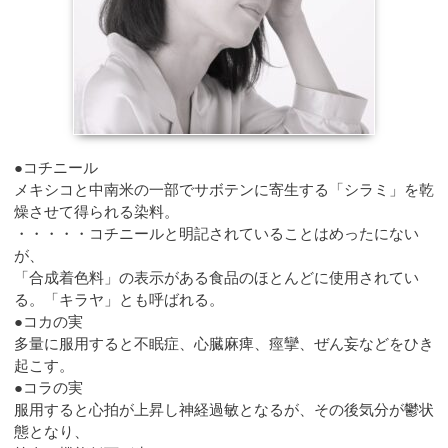
●コチニール
メキシコと中南米の一部でサボテンに寄生する「シラミ」を乾
燥させて得られる染料。
・・・・・コチニールと明記されていることはめったにない
が、
「合成着色料」の表示がある食品のほとんどに使用されてい
る。「キラヤ」とも呼ばれる。
●コカの実
多量に服用すると不眠症、心臓麻痺、痙攣、ぜん妄などをひき
起こす。
●コラの実
服用すると心拍が上昇し神経過敏となるが、その後気分が鬱状
態となり、