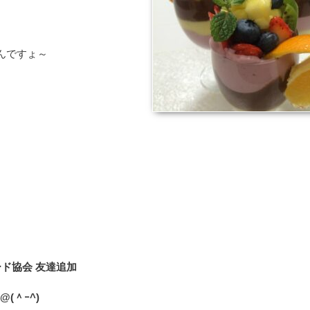
んですょ～
フード協会 友達追加
(＾ｰ^)