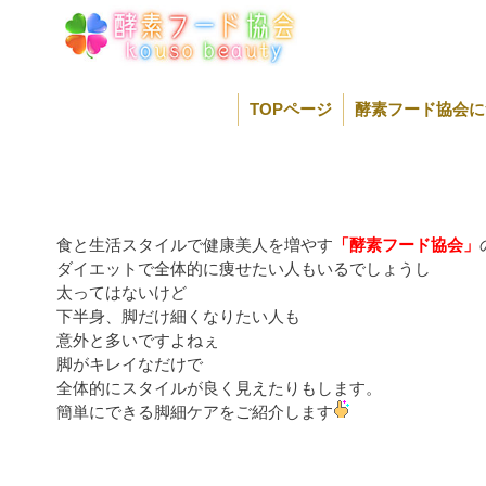
コ
ン
テ
ン
ツ
TOPページ
酵素フード協会に
へ
ス
キ
ッ
プ
食と生活スタイルで健康美人を増やす
「酵素フード協会」
ダイエットで全体的に痩せたい人もいるでしょうし
太ってはないけど
下半身、脚だけ細くなりたい人も
意外と多いですよねぇ
脚がキレイなだけで
全体的にスタイルが良く見えたりもします。
簡単にできる脚細ケアをご紹介します