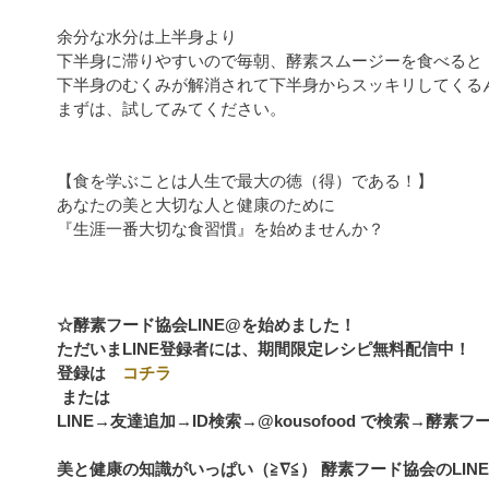
余分な水分は上半身より
下半身に滞りやすいので毎朝、酵素スムージーを食べると
下半身のむくみが解消されて下半身からスッキリしてくる
まずは、試してみてください。
【食を学ぶことは人生で最大の徳（得）である！】
あなたの美と大切な人と健康のために
『生涯一番大切な食習慣』を始めませんか？
☆酵素フード協会
LINE@
を始めました！
ただいま
LINE
登録者には、期間限定レシピ無料配信中！
登録は
コチラ
または
LINE→友達追加→ID検索→@kousofood で検索→酵素
美と健康の知識がいっぱい（≧∇≦） 酵素フード協会のLINE@