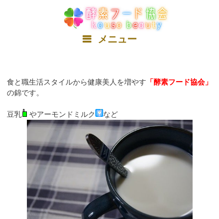
コ
ン
テ
ン
メニュー
ツ
へ
ス
キ
食と職生活スタイルから健康美人を増やす
「酵素フード協会」
ッ
の錦です。
プ
豆乳
やアーモンドミルク
など