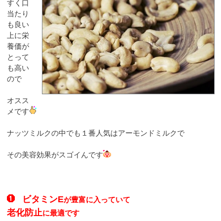
すく口
当たり
も良い
上に栄
養価が
とって
も高い
ので
オスス
メです
ナッツミルクの中でも１番人気はアーモンドミルクで
その美容効果がスゴイんです
ビタミンE
が豊富に入っていて
老化防止
に最適です