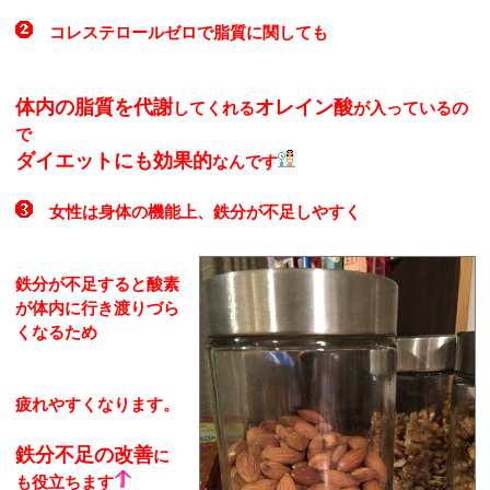
コレステロールゼロで脂質に関しても
体内の脂質を代謝
オレイン酸
してくれる
が入っているの
で
ダイエットにも効果的
なんです
女性は身体の機能上、鉄分が不足しやすく
鉄分が不足すると酸素
が体内に行き渡りづら
くなるため
疲れやすくなります。
鉄分不足の改善
に
も役立ちます