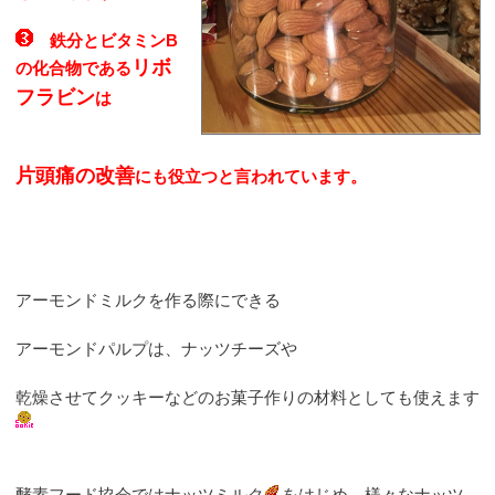
鉄分とビタミンB
リボ
の化合物である
フラビン
は
片頭痛の改善
にも役立つと言われています。
アーモンドミルクを作る際にできる
アーモンドパルプは、ナッツチーズや
乾燥させてクッキーなどのお菓子作りの材料としても使えます
酵素フード協会ではナッツミルク
をはじめ、様々なナッツ