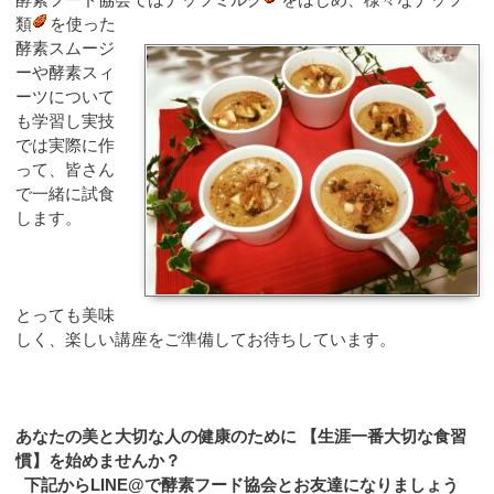
類
を使った
酵素スムージ
ーや酵素スィ
ーツについて
も学習し実技
では実際に作
って、皆さん
で一緒に試食
します。
とっても美味
しく、楽しい講座をご準備してお待ちしています。
あなたの美と大切な人の健康のために 【生涯一番大切な食習
慣】を始めませんか？
下記からLINE@で酵素フード協会とお友達になりましょう