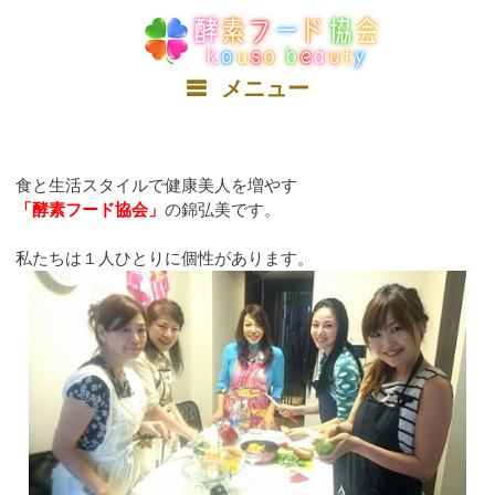
コ
ン
テ
ン
メニュー
ツ
へ
ス
キ
食と生活スタイルで健康美人を増やす
ッ
「酵素フード協会」
の錦弘美です。
プ
私たちは１人ひとりに個性があります。