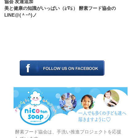
協会 友達追加
美と健康の知識がいっぱい（≧∇≦） 酵素フード協会の
LINE@(＾ｰ^)ノ
酵素フード協会は、手洗い推進プロジェクトを応援