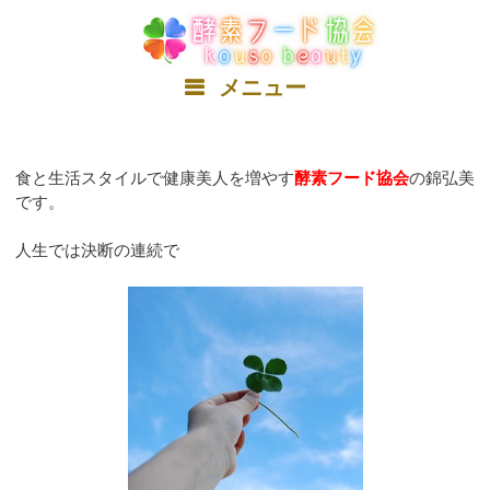
コ
ン
テ
ン
メニュー
ツ
へ
ス
食と生活スタイルで健康美人を増やす
酵素フード協会
の錦弘美
キ
です。
ッ
プ
人生では決断の連続で