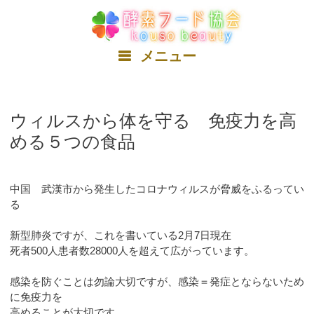
コ
ン
テ
ン
メニュー
ツ
へ
ス
キ
ウィルスから体を守る 免疫力を高
ッ
める５つの食品
プ
中国 武漢市から発生したコロナウィルスが脅威をふるってい
る
新型肺炎ですが、これを書いている2月7日現在
死者500人患者数28000人を超えて広がっています。
感染を防ぐことは勿論大切ですが、感染＝発症とならないため
に免疫力を
高めることが大切です。