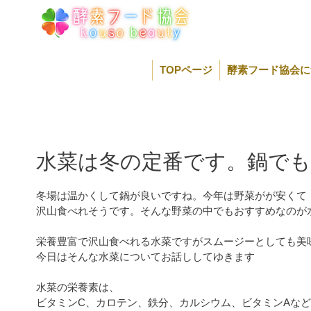
コ
ン
テ
ン
ツ
TOPページ
酵素フード協会に
へ
ス
キ
ッ
プ
水菜は冬の定番です。鍋で
冬場は温かくして鍋が良いですね。今年は野菜がが安くて
沢山食べれそうです。そんな野菜の中でもおすすめなのが
栄養豊富で沢山食べれる水菜ですがスムージーとしても美
今日はそんな水菜についてお話ししてゆきます
水菜の栄養素は、
ビタミンC、カロテン、鉄分、カルシウム、ビタミンAな