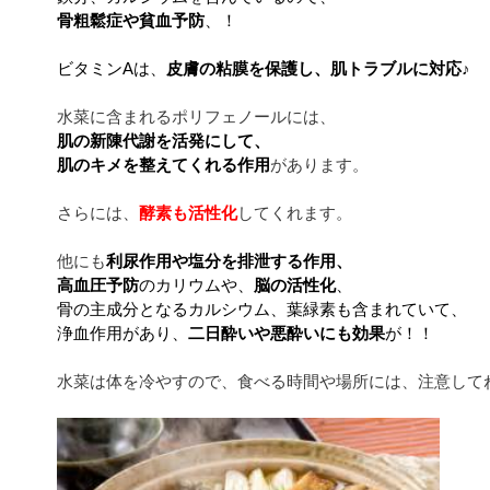
骨粗鬆症や貧血予防
、！
ビタミンAは、
皮膚の粘膜を保護し、肌トラブルに対応♪
水菜に含まれるポリフェノールには、
肌の新陳代謝を活発にして、
肌のキメを整えてくれる作用
があります。
さらには、
酵素も活性化
してくれます。
他にも
利尿作用や塩分を排泄する作用、
高血圧予防
のカリウムや、
脳の活性化
、
骨の主成分となるカルシウム、葉緑素も含まれていて、
浄血作用があり、
二日酔いや悪酔いにも効果
が！！
水菜は体を冷やすので、食べる時間や場所には、注意して