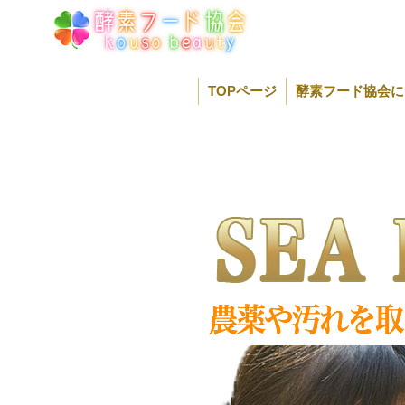
コ
ン
テ
ン
ツ
TOPページ
酵素フード協会に
へ
ス
キ
ッ
プ