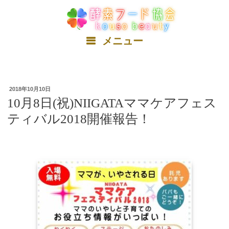
コ
ン
テ
ン
メニュー
ツ
へ
ス
キ
2018年10月10日
ッ
10月8日(祝)NIIGATAママケアフェス
プ
ティバル2018開催報告！