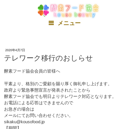
コ
ン
テ
ン
メニュー
ツ
へ
ス
キ
2020年4月7日
ッ
テレワーク移行のおしらせ
プ
酵素フード協会会員の皆様へ
平素より、格別のご愛顧を賜り厚く御礼申し上げます。
政府より緊急事態宣言が発表されたことから
酵素フード協会でも明日よりテレワーク対応となります。
お電話による応答はできませんので
お急ぎの場合は
メールにてお問い合わせください。
sikaku@kousofood.jp
【期間】