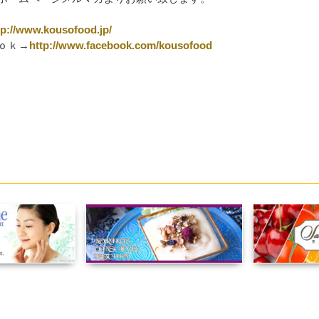
tp://www.kousofood.jp/
ｏｋ→
http://www.facebook.com/kousofood