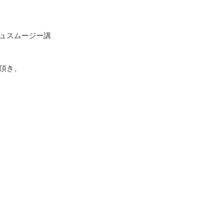
ュスムージー講
頂き、
ーの販売