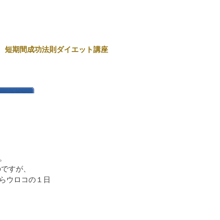
短期間成功法則ダイエット講座
。
のですが、
洗い推進プ
らウロコの１日
います。