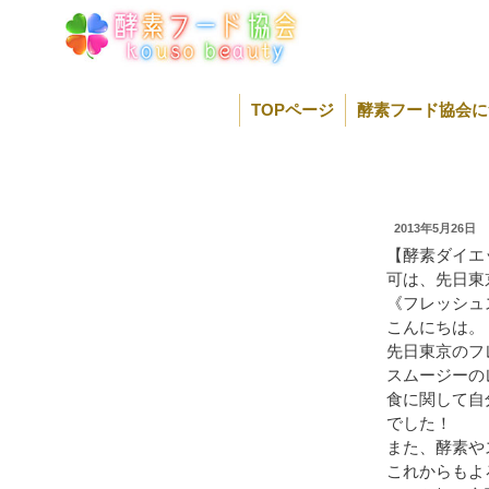
コ
ン
テ
ン
ツ
TOPページ
酵素フード協会に
へ
ス
キ
ッ
プ
2013年5月26日
【酵素ダイエ
可は、先日東
《フレッシュ
こんにちは。
先日東京のフ
スムージーの
食に関して自
でした！
また、酵素や
これからもよ