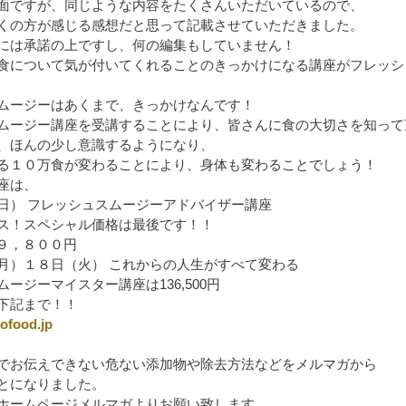
面ですが、同じような内容をたくさんいただいているので、
くの方が感じる感想だと思って記載させていただきました。
には承諾の上ですし、何の編集もしていません！
食について気が付いてくれることのきっかけになる講座がフレッシ
ムージーはあくまで、きっかけなんです！
ムージー講座を受講することにより、皆さんに食の大切さを知って
食品の農薬洗浄パウダ
、ほんの少し意識するようになり、
る１０万食が変わることにより、身体も変わることでしょう！
座は、
日） フレッシュスムージーアドバイザー講座
ス！スペシャル価格は最後です！！
→１９，８００円
月）１８日（火） これからの人生がすべて変わる
ージーマイスター講座は136,500円
下記まで！！
ofood.jp
でお伝えできない危ない添加物や除去方法などをメルマガから
とになりました。
ホームページメルマガよりお願い致します。