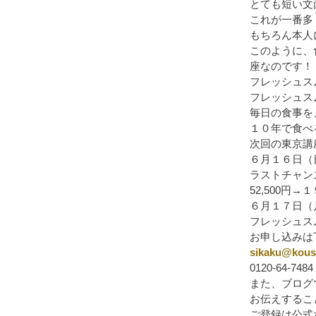
とても短い文
これが一番多
もちろん本人
このように、
座なのです！
フレッシュス
フレッシュス
毎日の食事を
１０年で食べ
次回の東京講
６月１６日（
ラストチャン
52,500円
６月１７日（
フレッシュスム
お申し込みは
sikaku@kous
0120-64-7484
また、ブログ
お伝えするこ
ご登録は公式